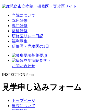
当院について
臨床研修
専門研修
歯科研修
研修医リレー日記
福利厚生
研修医・専攻医の1日
募集要項
病院見学・
お問い合わせ
INSPECTION form
見学申し込みフォーム
トップページ
当院について